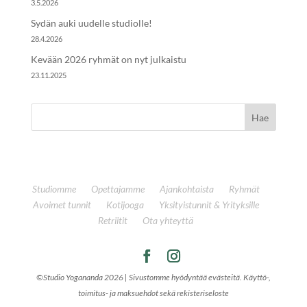
3.5.2026
Sydän auki uudelle studiolle!
28.4.2026
Kevään 2026 ryhmät on nyt julkaistu
23.11.2025
Studiomme
Opettajamme
Ajankohtaista
Ryhmät
Avoimet tunnit
Kotijooga
Yksityistunnit & Yrityksille
Retriitit
Ota yhteyttä
©Studio Yogananda 2026 |
Sivustomme hyödyntää evästeitä. Käyttö-,
toimitus- ja maksuehdot sekä rekisteriseloste