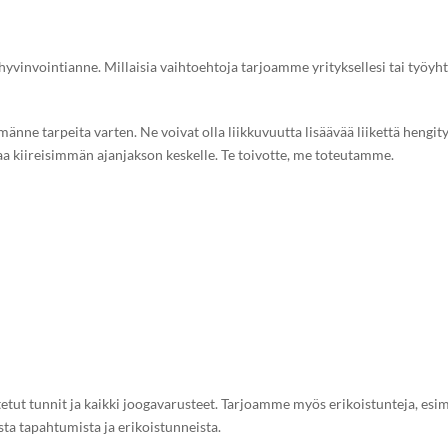
öhyvinvointianne. Millaisia vaihtoehtoja tarjoamme yrityksellesi tai työyht
männe tarpeita varten. Ne voivat olla liikkuvuutta lisäävää liikettä hengit
a kiireisimmän ajanjakson keskelle. Te toivotte, me toteutamme.
etut tunnit ja kaikki joogavarusteet. Tarjoamme myös erikoistunteja, esi
ta tapahtumista ja erikoistunneista.