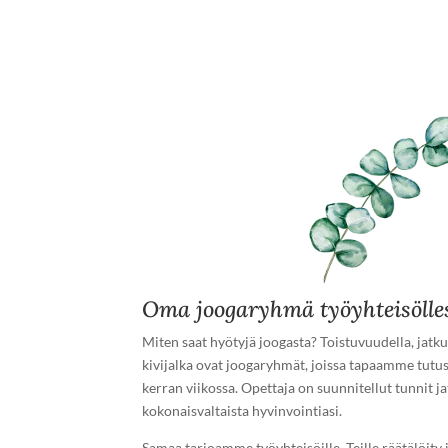
Oma joogaryhmä työyhteisölle
Miten saat hyötyjä joogasta? Toistuvuudella, ja
kivijalka ovat joogaryhmät, joissa tapaamme tutus
kerran viikossa. Opettaja on suunnitellut tunnit
kokonaisvaltaista hyvinvointiasi.
Samaa tarjoamme työyhteisöille. Teille räätälöi