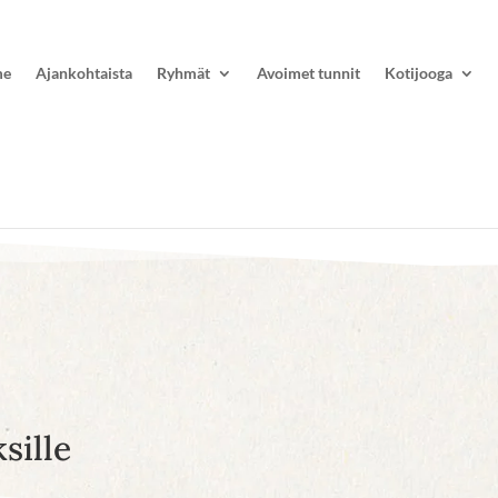
me
Ajankohtaista
Ryhmät
Avoimet tunnit
Kotijooga
sille