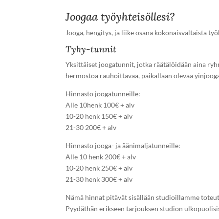
Joogaa työyhteisöllesi?
Jooga, hengitys, ja liike osana kokonaisvaltaista ty
Tyhy-tunnit
Yksittäiset joogatunnit, jotka räätälöidään aina ryh
hermostoa rauhoittavaa, paikallaan olevaa yinjooga
Hinnasto joogatunneille:
Alle 10henk 100€ + alv
10-20 henk 150€ + alv
21-30 200€ + alv
Hinnasto jooga- ja äänimaljatunneille:
Alle 10 henk 200€ + alv
10-20 henk 250€ + alv
21-30 henk 300€ + alv
Nämä hinnat pitävät sisällään studioillamme toteut
Pyydäthän erikseen tarjouksen studion ulkopuolisis