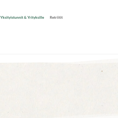
Yksityistunnit & Yrityksille
Retriitit