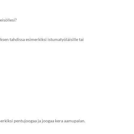
eisöllesi?
yksen tahdissa esimerkiksi istumatyöläisille tai
merkiksi pentujoogaa ja joogaa kera aamupalan.