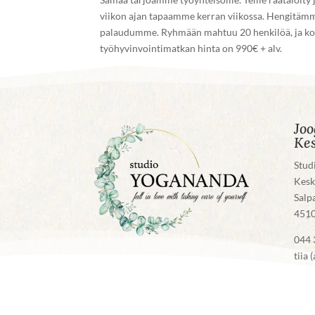
viikon ajan tapaamme kerran viikossa. Hengitämm
palaudumme. Ryhmään mahtuu 20 henkilöä, ja kok
työhyvinvointimatkan hinta on 990€ + alv.
Joo
Ke
Stud
Kesk
Salp
4510
044 
tiia 