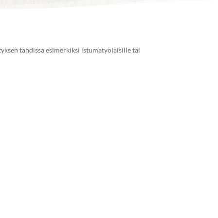
tyksen tahdissa esimerkiksi istumatyöläisille tai