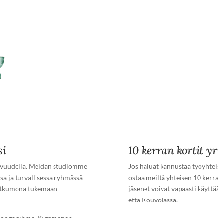
si
10 kerran kortit yr
tkuvuudella. Meidän studiomme
Jos haluat kannustaa työyhteis
sa ja turvallisessa ryhmässä
ostaa meiltä yhteisen 10 kerr
 jatkumona tukemaan
jäsenet voivat vapaasti käytt
että Kouvolassa.
ty joogaryhmä. Kymmenen