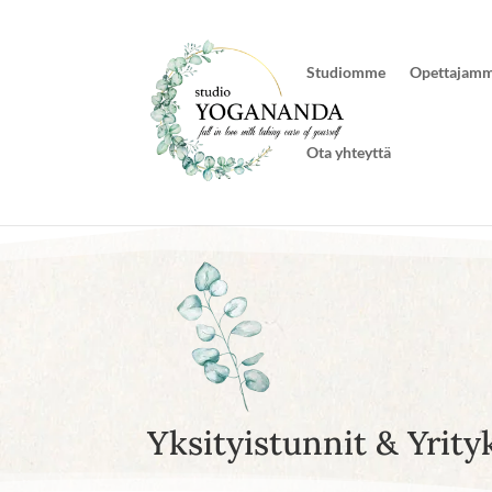
Studiomme
Opettajam
Ota yhteyttä
Yksityistunnit & Yrityk