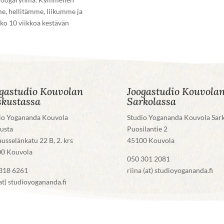
e, hellitämme, liikumme ja
o 10 viikkoa kestävän
gastudio Kouvolan
Joogastudio Kouvola
skustassa
Sarkolassa
io Yogananda Kouvola
Studio Yogananda Kouvola Sar
usta
Puosilantie 2
ausselänkatu 22 B, 2. krs
45100 Kouvola
0 Kouvola
050 301 2081
318 6261
riina (at) studioyogananda.fi
(at) studioyogananda.fi