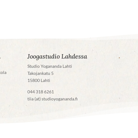
n
Joogastudio Lahdessa
Studio Yogananda Lahti
kola
Takojankatu 5
15800 Lahti
044 318 6261
tiia (at) studioyogananda.fi