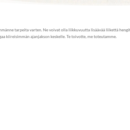
hmänne tarpeita varten. Ne voivat olla liikkuvuutta lisäävää liikettä hengi
gaa kiireisimmän ajanjakson keskelle. Te toivotte, me toteutamme.