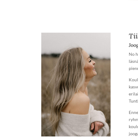
Ti
Joog
No h
läsn
pienr
Koul
kasv
eril
Tunt
Enne
ryhm
koul
joog