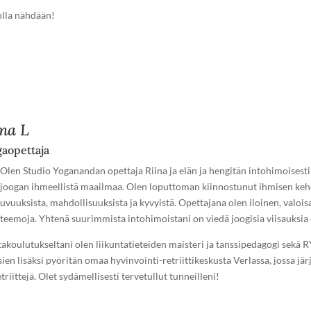
lla nähdään!
ina L
gaopettaja
 Olen Studio Yoganandan opettaja Riina ja elän ja hengitän intohimoisesti i
 joogan ihmeellistä maailmaa. Olen loputtoman kiinnostunut ihmisen keho
uvuuksista, mahdollisuuksista ja kyvyistä. Opettajana olen iloinen, valoisa
iteemoja. Yhtenä suurimmista intohimoistani on viedä joogisia viisauksia e
takoulutukseltani olen liikuntatieteiden maisteri ja tanssipedagogi sekä R
ien lisäksi pyöritän omaa hyvinvointi-retriittikeskusta Verlassa, jossa jär
etriittejä. Olet sydämellisesti tervetullut tunneilleni!