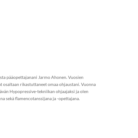
tista pääopettajanani Jarmo Ahonen. Vuosien
vat osaltaan rikastuttaneet omaa ohjaustani. Vuonna
ävän Hypopressive-tekniikan ohjaajaksi ja olen
ina sekä flamencotanssijana ja -opettajana.