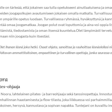
lle on tärkeää, että jokainen saa tulla opetukseeni ainutlaatuisena ja om
eiden joogapolkujen avautumiseen jokaisen omalla matkalla. Turvallisuus 
en ympärille opetus luodaan. Turvallisessa ryhmässä, hyväksyttynä ja kann
ntää omaa joogamatkaa. Joogan polut ovat loputtomia ja aina voi oppia lis
ittämistä, tiedostamista ja oman itsensä kuuntelua.
Olet lämpimästi tervet
maan niin joogasta kuin itsestäsi.
Olet ihanan läsnä joka hetki. Osaat ohjata, sanoittaa ja rauhoittaa läsnäolollasi ni
Valtavan ammattitaitoinen, empaattinen ja turvallinen opettaja, jonka seurassa o
ora
tes-ohjaaja
 Noora, lahtelainen pilates- ja barreohjaaja sekä tanssinopettaja. Innostu
nhallinnan haastamisesta ja flow-tilasta, joka liikkuessa voi parhaimmilla
nkoinen, hersyvä, kannustava ja sopivan napakka. Tuntejani on kuvailtu in