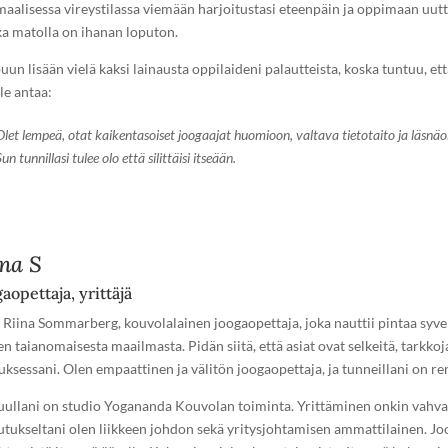
maalisessa vireystilassa viemään harjoitustasi eteenpäin ja oppimaan uutta,
a matolla on ihanan loputon.
un lisään vielä kaksi lainausta oppilaideni palautteista, koska tuntuu, että
le antaa:
Olet lempeä, otat kaikentasoiset joogaajat huomioon, valtava tietotaito ja läsnäo
un tunnillasi tulee olo että silittäisi itseään.
ina S
aopettaja, yrittäjä
 Riina Sommarberg, kouvolalainen joogaopettaja, joka nauttii pintaa syve
n taianomaisesta maailmasta. Pidän siitä, että asiat ovat selkeitä, tarkkoj
ksessani. Olen empaattinen ja välitön joogaopettaja, ja tunneillani on ren
uullani on studio Yogananda Kouvolan toiminta. Yrittäminen onkin vahvast
utukseltani olen liikkeen johdon sekä yritysjohtamisen ammattilainen. Jo