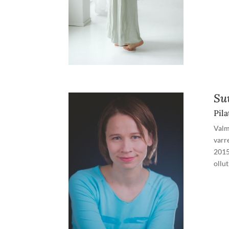
Su
Pila
Valm
varr
2015
ollu