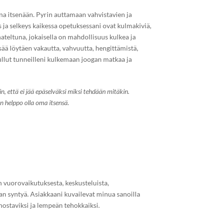
ana itsenään. Pyrin auttamaan vahvistavien ja
ja selkeys kaikessa opetuksessani ovat kulmakiviä,
ateltuna, jokaisella on mahdollisuus kulkea ja
ää löytäen vakautta, vahvuutta, hengittämistä,
ullut tunneilleni kulkemaan joogan matkaa ja
in, että ei jää epäselväksi miksi tehdään mitäkin.
n helppo olla oma itsensä.
n vuorovaikutuksesta, keskusteluista,
an syntyä. Asiakkaani kuvailevat minua sanoilla
nostaviksi ja lempeän tehokkaiksi.