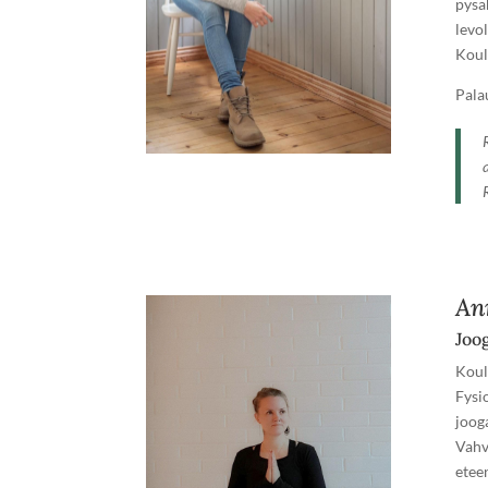
pysä
levo
Koul
Pala
An
Joog
Koul
Fysi
joog
Vahv
etee