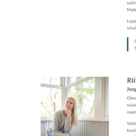
opti
Matk
Loppu
sinul
S
Ri
Joog
Olen
miele
opetu
Vast
koul