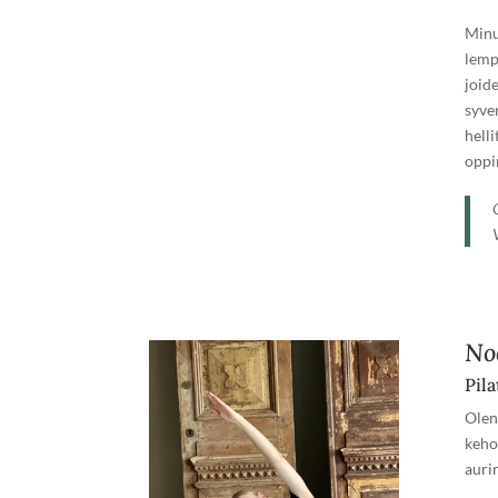
Minu
lemp
joid
syve
hell
oppi
No
Pila
Olen
keho
auri