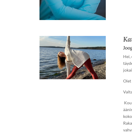
Ka
Joo
Hei,
täyd
joka
Olet 
Valt
Koul
ääni
koko
Raka
vahv