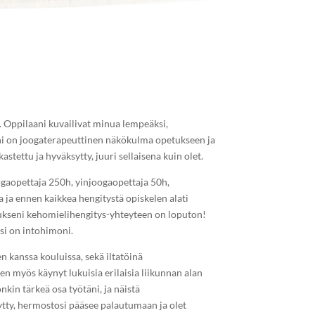
n. Oppilaani kuvailivat minua lempeäksi,
seni on joogaterapeuttinen näkökulma opetukseen ja
stettu ja hyväksytty, juuri sellaisena kuin olet.
ogaopettaja 250h, yinjoogaopettaja 50h,
 ja ennen kaikkea hengitystä opiskelen alati
stukseni kehomielihengitys-yhteyteen on loputon!
si on intohimoni.
n kanssa kouluissa, sekä iltatöinä
n myös käynyt lukuisia erilaisia liikunnan alan
kin tärkeä osa työtäni, ja näistä
tty, hermostosi pääsee palautumaan ja olet