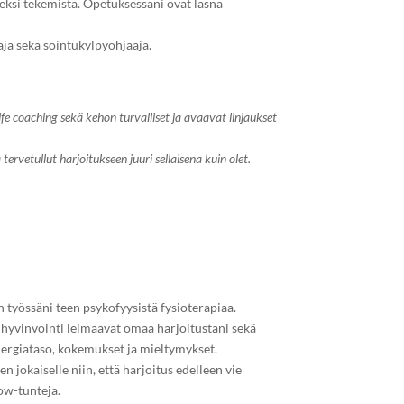
eksi tekemistä. Opetuksessani ovat läsnä
ja sekä sointukylpyohjaaja.
ife coaching sekä kehon turvalliset ja avaavat linjaukset
ervetullut harjoitukseen juuri sellaisena kuin olet.
 työssäni teen psykofyysistä fysioterapiaa.
hyvinvointi leimaavat omaa harjoitustani sekä
nergiataso, kokemukset ja mieltymykset.
 jokaiselle niin, että harjoitus edelleen vie
low-tunteja.