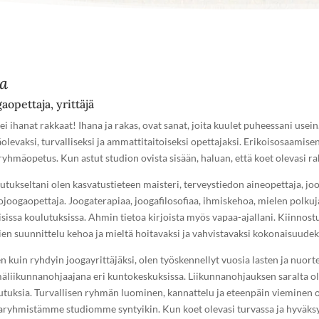
ia
aopettaja, yrittäjä
ei ihanat rakkaat! Ihana ja rakas, ovat sanat, joita kuulet puheessani usei
äolevaksi, turvalliseksi ja ammattitaitoiseksi opettajaksi. Erikoisosaami
yhmäopetus. Kun astut studion ovista sisään, haluan, että koet olevasi raka
utukseltani olen kasvatustieteen maisteri, terveystiedon aineopettaja, jo
ojoogaopettaja. Joogaterapiaa, joogafilosofiaa, ihmiskehoa, mielen polkuja
aisissa koulutuksissa. Ahmin tietoa kirjoista myös vapaa-ajallani. Kiinno
ien suunnittelu kehoa ja mieltä hoitavaksi ja vahvistavaksi kokonaisuudek
n kuin ryhdyin joogayrittäjäksi, olen työskennellyt vuosia lasten ja nuorte
äliikunnanohjaajana eri kuntokeskuksissa. Liikunnanohjauksen saralta ole
utuksia. Turvallisen ryhmän luominen, kannattelu ja eteenpäin vieminen on
aryhmistämme studiomme syntyikin. Kun koet olevasi turvassa ja hyväksy