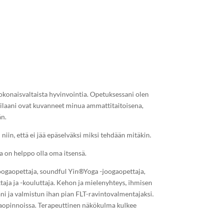
kokonaisvaltaista hyvinvointia. Opetuksessani olen
pilaani ovat kuvanneet minua ammattitaitoisena,
än.
 niin, että ei jää epäselväksi miksi tehdään mitäkin.
a on helppo olla oma itsensä.
joogaopettaja, soundful Yin®Yoga -joogaopettaja,
aja ja -kouluttaja. Kehon ja mielenyhteys, ihmisen
ni ja valmistun ihan pian FLT-ravintovalmentajaksi.
aopinnoissa. Terapeuttinen näkökulma kulkee