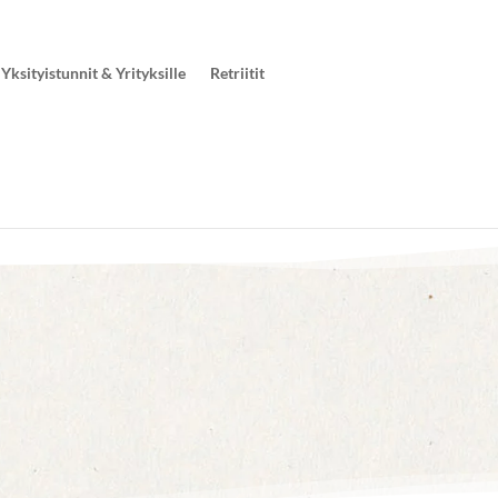
Yksityistunnit & Yrityksille
Retriitit