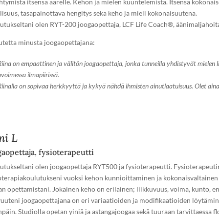
htymistä itsensä äärelle. Kehon ja mielen kuuntelemista. Itsensä kokonais
llisuus, tasapainottava hengitys sekä keho ja mieli kokonaisuutena.
utukseltani olen RYT-200 joogaopettaja, LCF Life Coach®️, äänimaljahoita
utetta minusta joogaopettajana:
Riina on empaattinen ja välitön joogaopettaja, jonka tunneilla yhdistyvät mielen l
avoimessa ilmapiirissä.
Riinalla on sopivaa herkkyyttä ja kykyä nähdä ihmisten ainutlaatuisuus. Olet aina t
ni L
aopettaja, fysioterapeutti
utukseltani olen joogaopettaja RYT500 ja fysioterapeutti. Fysioterapeutin
oterapiakoulutukseni vuoksi kehon kunnioittaminen ja kokonaisvaltainen 
an opettamistani. Jokainen keho on erilainen; liikkuvuus, voima, kunto, e
uuteni joogaopettajana on eri variaatioiden ja modifikaatioiden löytäminen
npäin. Studiolla opetan yiniä ja astangajoogaa sekä tuuraan tarvittaessa f