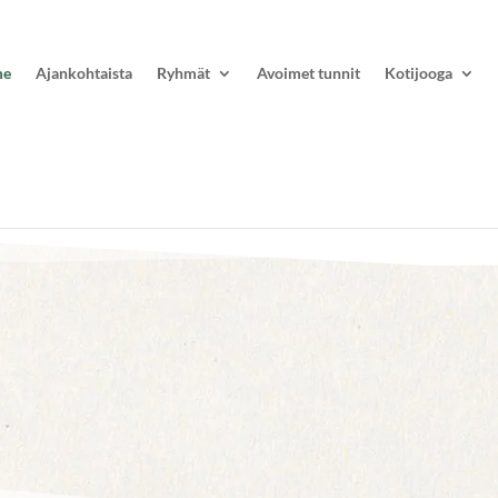
me
Ajankohtaista
Ryhmät
Avoimet tunnit
Kotijooga