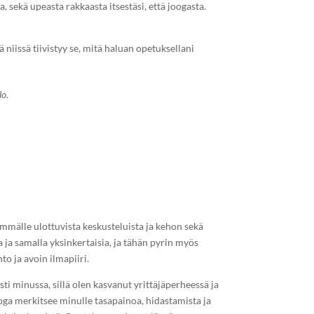
 sekä upeasta rakkaasta itsestäsi, että joogasta.
 niissä tiivistyy se, mitä haluan opetuksellani
lo.
mmälle ulottuvista keskusteluista ja kehon sekä
a ja samalla yksinkertaisia, ja tähän pyrin myös
to ja avoin ilmapiiri.
i minussa, sillä olen kasvanut yrittäjäperheessä ja
oga merkitsee minulle tasapainoa, hidastamista ja