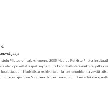
vi
tes-ohjaaja
istuin Pilates -ohjaajaksi vuonna 2005 Method Putkisto Pilates Instituu
ella olen opiskellut laajasti myös muita kehonhallintatekniikoita, jotka o
 kouluttauduin Madridissa keskivartalon ja lantionpohjan terveyttä edist
t tuomassa lajia myös Suomeen. Tämän lisäksi toimin tanssi-liiketerapeutt