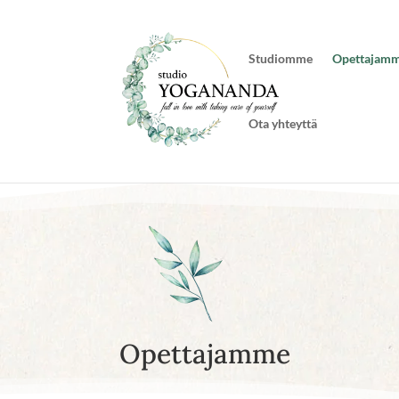
Studiomme
Opettajam
Ota yhteyttä
Opettajamme