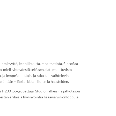
hmisyyttä, kehollisuutta, meditaatiota, filosofiaa
-mieli-yhteydestä sekä sen alati muuttuvista
, ja lempeä opettaja, ja rakastan vaihtelevia
lämään – läpi arkisten ilojen ja haasteiden.
YT-200 joogaopettaja. Studion alkeis- ja jatkotason
jestän erilaisia hyvinvointia lisääviä viikonloppuja