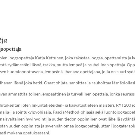
tja
gaopettaja
 olen joogaopettaja Katja Kettunen, joka rakastaa joogaa, opettamista ja 
estä sydämestäni läsnä, tarkka, mutta lempeä ja rauhallinen opettaja. Op
isen huomioonottavana, lempeänä, ihanana opettajana, jolla on suuri syd
ihanan läsnä joka hetki. Osaat ohjata, sanoittaa ja rauhoittaa läsnäolollasi
avan ammattitaitoinen, empaattinen ja turvallinen opettaja, jonka seurass
utukseltani olen liikuntatieteiden- ja kasvatustieteen maisteri, RYT200 
malja- ja sointukylpyohjaaja, FasciaMethod-ohjaaja sekä luontojoogaopett
naisvaltainen hyvinvointi ja uuden tiedon oppiminen ovat lähellä sydäntä
stan uuden oppimista ja syvennän omaa joogaopettajuuttani joogaterapi
asti mukana opetuksessani.