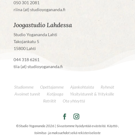
050 301 2081
riina (at) studioyogananda.fi
Joogastudio Lahdessa
Studio Yogananda Lahti
Takojankatu 5
15800 Lahti
044 318 6261
tiia (at) studioyogananda.fi
Studiomme
Opettajamme
Ajankohtaista
Ryhmät
Avoimet tunnit
Kotijooga
Yksityistunnit & Yrityksille
Retriitit
Ota yhteyttä
©Studio Yogananda 2026 |
Sivustomme hyödyntää evästeitä. Käyttö-,
toimitus- ja maksuehdot sekä rekisteriseloste