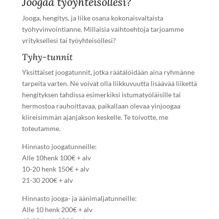
Joogaa työyhteisöllesi?
Jooga, hengitys, ja liike osana kokonaisvaltaista
työhyvinvointianne. Millaisia vaihtoehtoja tarjoamme
yrityksellesi tai työyhteisöllesi?
Tyhy-tunnit
Yksittäiset joogatunnit, jotka räätälöidään aina ryhmänne
tarpeita varten. Ne voivat olla liikkuvuutta lisäävää liikettä
hengityksen tahdissa esimerkiksi istumatyöläisille tai
hermostoa rauhoittavaa, paikallaan olevaa yinjoogaa
kiireisimmän ajanjakson keskelle. Te toivotte, me
toteutamme.
Hinnasto joogatunneille:
Alle 10henk 100€ + alv
10-20 henk 150€ + alv
21-30 200€ + alv
Hinnasto jooga- ja äänimaljatunneille:
Alle 10 henk 200€ + alv