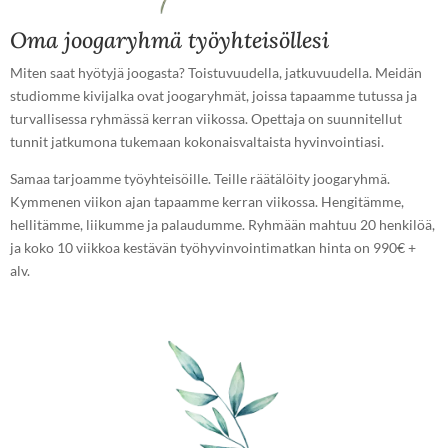
Oma joogaryhmä työyhteisöllesi
Miten saat hyötyjä joogasta? Toistuvuudella, jatkuvuudella. Meidän
studiomme kivijalka ovat joogaryhmät, joissa tapaamme tutussa ja
turvallisessa ryhmässä kerran viikossa. Opettaja on suunnitellut
tunnit jatkumona tukemaan kokonaisvaltaista hyvinvointiasi.
Samaa tarjoamme työyhteisöille. Teille räätälöity joogaryhmä.
Kymmenen viikon ajan tapaamme kerran viikossa. Hengitämme,
hellitämme, liikumme ja palaudumme. Ryhmään mahtuu 20 henkilöä,
ja koko 10 viikkoa kestävän työhyvinvointimatkan hinta on 990€ +
alv.