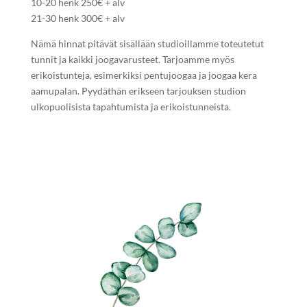
10-20 henk 250€ + alv
21-30 henk 300€ + alv
Nämä hinnat pitävät sisällään studioillamme toteutetut
tunnit ja kaikki joogavarusteet. Tarjoamme myös
erikoistunteja, esimerkiksi pentujoogaa ja joogaa kera
aamupalan. Pyydäthän erikseen tarjouksen studion
ulkopuolisista tapahtumista ja erikoistunneista.