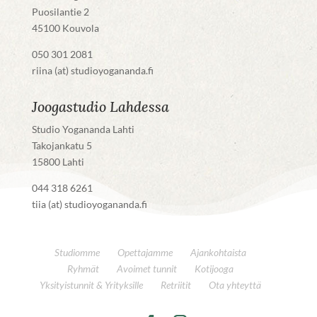
Puosilantie 2
45100 Kouvola
050 301 2081
riina (at) studioyogananda.fi
Joogastudio Lahdessa
Studio Yogananda Lahti
Takojankatu 5
15800 Lahti
044 318 6261
tiia (at) studioyogananda.fi
Studiomme
Opettajamme
Ajankohtaista
Ryhmät
Avoimet tunnit
Kotijooga
Yksityistunnit & Yrityksille
Retriitit
Ota yhteyttä