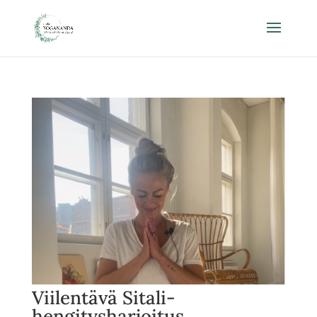
Viilentävä Sitali-
hengitysharjoitus