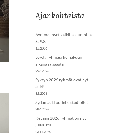
Ajankohtaista
Avoimet ovet kaikilla studioilla
8.-9.8.
1.8.2026
Löydä ryhmäsi heinäkuun
aikana ja säästä
29.6.2026
Syksyn 2026 ryhmät ovat nyt
auki!
3.5.2026
Sydän auki uudelle studiolle!
28.4.2026
Kevään 2026 ryhmät on nyt
julkaistu
23.11.2025