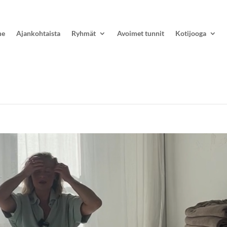
me
Ajankohtaista
Ryhmät
Avoimet tunnit
Kotijooga