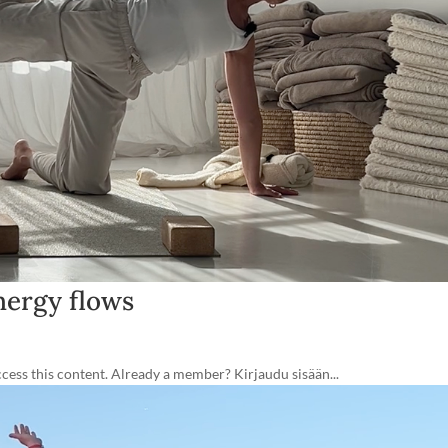
nergy flows
ss this content. Already a member? Kirjaudu sisään...