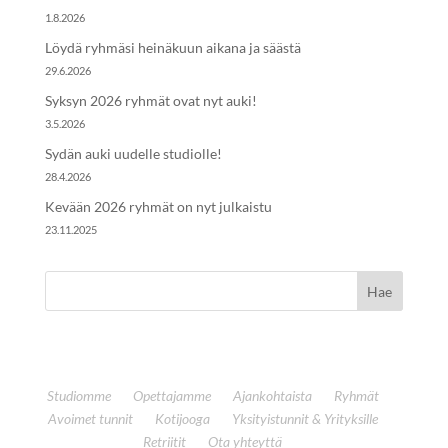
1.8.2026
Löydä ryhmäsi heinäkuun aikana ja säästä
29.6.2026
Syksyn 2026 ryhmät ovat nyt auki!
3.5.2026
Sydän auki uudelle studiolle!
28.4.2026
Kevään 2026 ryhmät on nyt julkaistu
23.11.2025
Studiomme
Opettajamme
Ajankohtaista
Ryhmät
Avoimet tunnit
Kotijooga
Yksityistunnit & Yrityksille
Retriitit
Ota yhteyttä