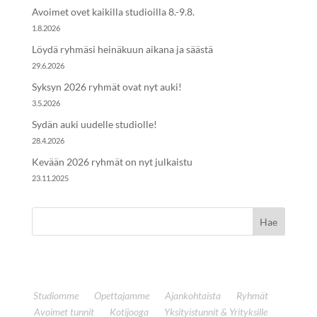
Avoimet ovet kaikilla studioilla 8.-9.8.
1.8.2026
Löydä ryhmäsi heinäkuun aikana ja säästä
29.6.2026
Syksyn 2026 ryhmät ovat nyt auki!
3.5.2026
Sydän auki uudelle studiolle!
28.4.2026
Kevään 2026 ryhmät on nyt julkaistu
23.11.2025
Studiomme
Opettajamme
Ajankohtaista
Ryhmät
Avoimet tunnit
Kotijooga
Yksityistunnit & Yrityksille